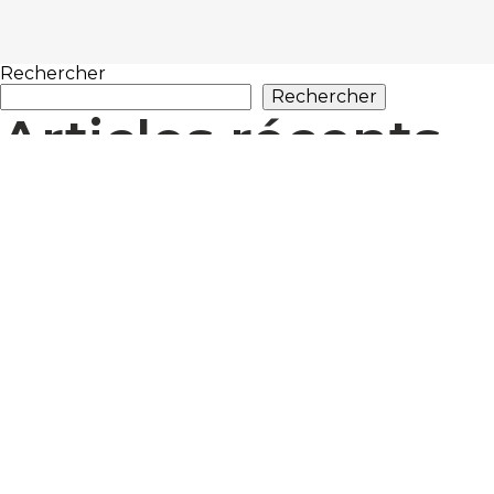
Rechercher
Rechercher
Articles récents
ACE Électronique au Salon APS 2025 : innovations en
Salons véhicules de loisirs 2024
Le salon de la prévention et de la gestion des risqu
Commentaires ré
Aucun commentaire à afficher.
Archives
septembre 2025
octobre 2024